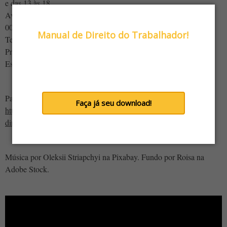
e das 13 às 18.
Av. Narciso Yague Guimarães, 664, Centro Cívico, CEP 08780-
Conheça nosso
000
Manual de Direito do Trabalhador!
Tel.: (11) 4799-1510 Em frente à Justiça do Trabalho e o INSS
Próximo ao Shangai. 8 minutos a pé da Estação de Trem
Informações confiáveis sobre Direito do
Estudantes, de Mogi das Cruzes.
Trabalho, Direito Previdenciário (INSS),
Direito do Consumidor e Indenizações.
Para fazer o download da sua cópia digital:
Faça já seu download!
https://conteudo.epaminondasnogueira.com.br/e-book-manual-de-
direito-do-trabalhador
Não tenho interesse
Música por Oleksii Striapchyi na Pixabay. Fundo por Roisa na
Adobe Stock.