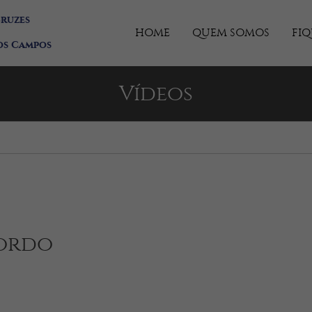
Cruzes
HOME
QUEM SOMOS
FI
os Campos
Vídeos
cordo