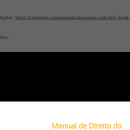
digital:
https://conteudo.epaminondasnogueira.com.br/e-book-
abay.
Conheça nosso
Manual de Direito do