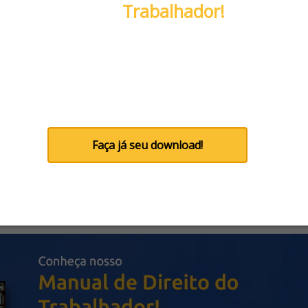
Trabalhador!
Informações confiáveis sobre Direit
Trabalho, Direito Previdenciário
(INSS), Direito do Consumidor e
Indenizações.
Faça já seu download!
Não tenho interesse