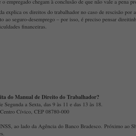
 o empregado chegam à conclusão de que não vale a pena pros
 explica os direitos do trabalhador no caso de rescisão por a
ito ao seguro-desemprego – por isso, é preciso pensar direitin
iculdades financeiras.
tuita do Manual de Direito do Trabalhador?
 Segunda a Sexta, das 9 às 11 e das 13 às 18.
 Centro Cívico, CEP 08780-000
o INSS, ao lado da Agência do Banco Bradesco. Próximo ao Sh
s.